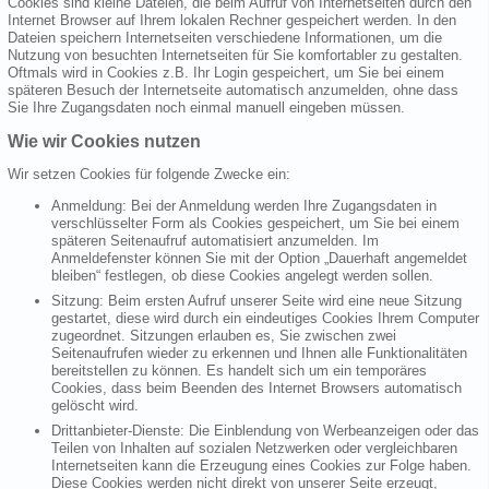
Cookies sind kleine Dateien, die beim Aufruf von Internetseiten durch den
Internet Browser auf Ihrem lokalen Rechner gespeichert werden. In den
Dateien speichern Internetseiten verschiedene Informationen, um die
Nutzung von besuchten Internetseiten für Sie komfortabler zu gestalten.
Oftmals wird in Cookies z.B. Ihr Login gespeichert, um Sie bei einem
späteren Besuch der Internetseite automatisch anzumelden, ohne dass
Sie Ihre Zugangsdaten noch einmal manuell eingeben müssen.
Wie wir Cookies nutzen
Wir setzen Cookies für folgende Zwecke ein:
Anmeldung: Bei der Anmeldung werden Ihre Zugangsdaten in
verschlüsselter Form als Cookies gespeichert, um Sie bei einem
späteren Seitenaufruf automatisiert anzumelden. Im
Anmeldefenster können Sie mit der Option „Dauerhaft angemeldet
bleiben“ festlegen, ob diese Cookies angelegt werden sollen.
Sitzung: Beim ersten Aufruf unserer Seite wird eine neue Sitzung
gestartet, diese wird durch ein eindeutiges Cookies Ihrem Computer
zugeordnet. Sitzungen erlauben es, Sie zwischen zwei
Seitenaufrufen wieder zu erkennen und Ihnen alle Funktionalitäten
bereitstellen zu können. Es handelt sich um ein temporäres
Cookies, dass beim Beenden des Internet Browsers automatisch
gelöscht wird.
Drittanbieter-Dienste: Die Einblendung von Werbeanzeigen oder das
Teilen von Inhalten auf sozialen Netzwerken oder vergleichbaren
Internetseiten kann die Erzeugung eines Cookies zur Folge haben.
Diese Cookies werden nicht direkt von unserer Seite erzeugt,