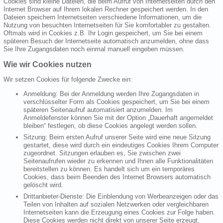
Cookies sind kleine Dateien, die beim Aufruf von Internetseiten durch den
Internet Browser auf Ihrem lokalen Rechner gespeichert werden. In den
Dateien speichern Internetseiten verschiedene Informationen, um die
Nutzung von besuchten Internetseiten für Sie komfortabler zu gestalten.
Oftmals wird in Cookies z.B. Ihr Login gespeichert, um Sie bei einem
späteren Besuch der Internetseite automatisch anzumelden, ohne dass
Sie Ihre Zugangsdaten noch einmal manuell eingeben müssen.
Wie wir Cookies nutzen
Wir setzen Cookies für folgende Zwecke ein:
Anmeldung: Bei der Anmeldung werden Ihre Zugangsdaten in
verschlüsselter Form als Cookies gespeichert, um Sie bei einem
späteren Seitenaufruf automatisiert anzumelden. Im
Anmeldefenster können Sie mit der Option „Dauerhaft angemeldet
bleiben“ festlegen, ob diese Cookies angelegt werden sollen.
Sitzung: Beim ersten Aufruf unserer Seite wird eine neue Sitzung
gestartet, diese wird durch ein eindeutiges Cookies Ihrem Computer
zugeordnet. Sitzungen erlauben es, Sie zwischen zwei
Seitenaufrufen wieder zu erkennen und Ihnen alle Funktionalitäten
bereitstellen zu können. Es handelt sich um ein temporäres
Cookies, dass beim Beenden des Internet Browsers automatisch
gelöscht wird.
Drittanbieter-Dienste: Die Einblendung von Werbeanzeigen oder das
Teilen von Inhalten auf sozialen Netzwerken oder vergleichbaren
Internetseiten kann die Erzeugung eines Cookies zur Folge haben.
Diese Cookies werden nicht direkt von unserer Seite erzeugt,