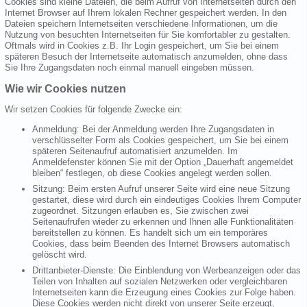
Cookies sind kleine Dateien, die beim Aufruf von Internetseiten durch den
Internet Browser auf Ihrem lokalen Rechner gespeichert werden. In den
Dateien speichern Internetseiten verschiedene Informationen, um die
Nutzung von besuchten Internetseiten für Sie komfortabler zu gestalten.
Oftmals wird in Cookies z.B. Ihr Login gespeichert, um Sie bei einem
späteren Besuch der Internetseite automatisch anzumelden, ohne dass
Sie Ihre Zugangsdaten noch einmal manuell eingeben müssen.
Wie wir Cookies nutzen
Wir setzen Cookies für folgende Zwecke ein:
Anmeldung: Bei der Anmeldung werden Ihre Zugangsdaten in
verschlüsselter Form als Cookies gespeichert, um Sie bei einem
späteren Seitenaufruf automatisiert anzumelden. Im
Anmeldefenster können Sie mit der Option „Dauerhaft angemeldet
bleiben“ festlegen, ob diese Cookies angelegt werden sollen.
Sitzung: Beim ersten Aufruf unserer Seite wird eine neue Sitzung
gestartet, diese wird durch ein eindeutiges Cookies Ihrem Computer
zugeordnet. Sitzungen erlauben es, Sie zwischen zwei
Seitenaufrufen wieder zu erkennen und Ihnen alle Funktionalitäten
bereitstellen zu können. Es handelt sich um ein temporäres
Cookies, dass beim Beenden des Internet Browsers automatisch
gelöscht wird.
Drittanbieter-Dienste: Die Einblendung von Werbeanzeigen oder das
Teilen von Inhalten auf sozialen Netzwerken oder vergleichbaren
Internetseiten kann die Erzeugung eines Cookies zur Folge haben.
Diese Cookies werden nicht direkt von unserer Seite erzeugt,