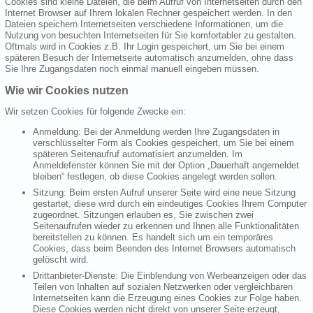
Cookies sind kleine Dateien, die beim Aufruf von Internetseiten durch den
Internet Browser auf Ihrem lokalen Rechner gespeichert werden. In den
Dateien speichern Internetseiten verschiedene Informationen, um die
Nutzung von besuchten Internetseiten für Sie komfortabler zu gestalten.
Oftmals wird in Cookies z.B. Ihr Login gespeichert, um Sie bei einem
späteren Besuch der Internetseite automatisch anzumelden, ohne dass
Sie Ihre Zugangsdaten noch einmal manuell eingeben müssen.
Wie wir Cookies nutzen
Wir setzen Cookies für folgende Zwecke ein:
Anmeldung: Bei der Anmeldung werden Ihre Zugangsdaten in
verschlüsselter Form als Cookies gespeichert, um Sie bei einem
späteren Seitenaufruf automatisiert anzumelden. Im
Anmeldefenster können Sie mit der Option „Dauerhaft angemeldet
bleiben“ festlegen, ob diese Cookies angelegt werden sollen.
Sitzung: Beim ersten Aufruf unserer Seite wird eine neue Sitzung
gestartet, diese wird durch ein eindeutiges Cookies Ihrem Computer
zugeordnet. Sitzungen erlauben es, Sie zwischen zwei
Seitenaufrufen wieder zu erkennen und Ihnen alle Funktionalitäten
bereitstellen zu können. Es handelt sich um ein temporäres
Cookies, dass beim Beenden des Internet Browsers automatisch
gelöscht wird.
Drittanbieter-Dienste: Die Einblendung von Werbeanzeigen oder das
Teilen von Inhalten auf sozialen Netzwerken oder vergleichbaren
Internetseiten kann die Erzeugung eines Cookies zur Folge haben.
Diese Cookies werden nicht direkt von unserer Seite erzeugt,