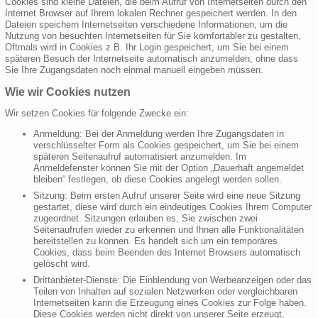
Cookies sind kleine Dateien, die beim Aufruf von Internetseiten durch den
Internet Browser auf Ihrem lokalen Rechner gespeichert werden. In den
Dateien speichern Internetseiten verschiedene Informationen, um die
Nutzung von besuchten Internetseiten für Sie komfortabler zu gestalten.
Oftmals wird in Cookies z.B. Ihr Login gespeichert, um Sie bei einem
späteren Besuch der Internetseite automatisch anzumelden, ohne dass
Sie Ihre Zugangsdaten noch einmal manuell eingeben müssen.
Wie wir Cookies nutzen
Wir setzen Cookies für folgende Zwecke ein:
Anmeldung: Bei der Anmeldung werden Ihre Zugangsdaten in
verschlüsselter Form als Cookies gespeichert, um Sie bei einem
späteren Seitenaufruf automatisiert anzumelden. Im
Anmeldefenster können Sie mit der Option „Dauerhaft angemeldet
bleiben“ festlegen, ob diese Cookies angelegt werden sollen.
Sitzung: Beim ersten Aufruf unserer Seite wird eine neue Sitzung
gestartet, diese wird durch ein eindeutiges Cookies Ihrem Computer
zugeordnet. Sitzungen erlauben es, Sie zwischen zwei
Seitenaufrufen wieder zu erkennen und Ihnen alle Funktionalitäten
bereitstellen zu können. Es handelt sich um ein temporäres
Cookies, dass beim Beenden des Internet Browsers automatisch
gelöscht wird.
Drittanbieter-Dienste: Die Einblendung von Werbeanzeigen oder das
Teilen von Inhalten auf sozialen Netzwerken oder vergleichbaren
Internetseiten kann die Erzeugung eines Cookies zur Folge haben.
Diese Cookies werden nicht direkt von unserer Seite erzeugt,