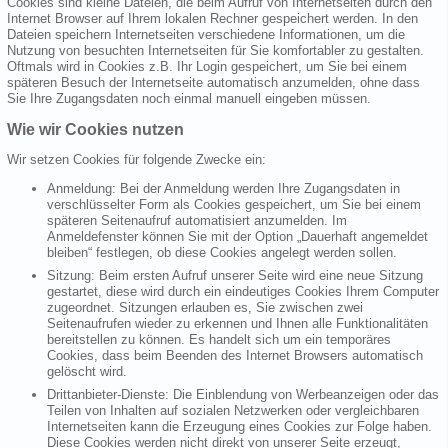
Cookies sind kleine Dateien, die beim Aufruf von Internetseiten durch den
Internet Browser auf Ihrem lokalen Rechner gespeichert werden. In den
Dateien speichern Internetseiten verschiedene Informationen, um die
Nutzung von besuchten Internetseiten für Sie komfortabler zu gestalten.
Oftmals wird in Cookies z.B. Ihr Login gespeichert, um Sie bei einem
späteren Besuch der Internetseite automatisch anzumelden, ohne dass
Sie Ihre Zugangsdaten noch einmal manuell eingeben müssen.
Wie wir Cookies nutzen
Wir setzen Cookies für folgende Zwecke ein:
Anmeldung: Bei der Anmeldung werden Ihre Zugangsdaten in
verschlüsselter Form als Cookies gespeichert, um Sie bei einem
späteren Seitenaufruf automatisiert anzumelden. Im
Anmeldefenster können Sie mit der Option „Dauerhaft angemeldet
bleiben“ festlegen, ob diese Cookies angelegt werden sollen.
Sitzung: Beim ersten Aufruf unserer Seite wird eine neue Sitzung
gestartet, diese wird durch ein eindeutiges Cookies Ihrem Computer
zugeordnet. Sitzungen erlauben es, Sie zwischen zwei
Seitenaufrufen wieder zu erkennen und Ihnen alle Funktionalitäten
bereitstellen zu können. Es handelt sich um ein temporäres
Cookies, dass beim Beenden des Internet Browsers automatisch
gelöscht wird.
Drittanbieter-Dienste: Die Einblendung von Werbeanzeigen oder das
Teilen von Inhalten auf sozialen Netzwerken oder vergleichbaren
Internetseiten kann die Erzeugung eines Cookies zur Folge haben.
Diese Cookies werden nicht direkt von unserer Seite erzeugt,