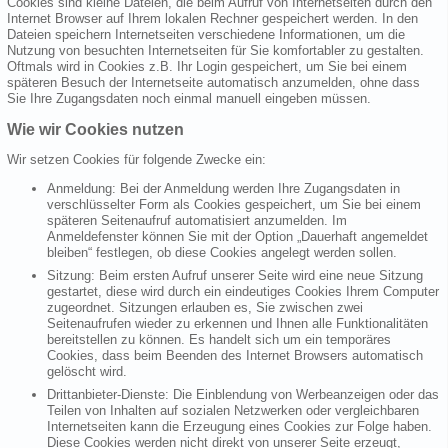
Cookies sind kleine Dateien, die beim Aufruf von Internetseiten durch den
Internet Browser auf Ihrem lokalen Rechner gespeichert werden. In den
Dateien speichern Internetseiten verschiedene Informationen, um die
Nutzung von besuchten Internetseiten für Sie komfortabler zu gestalten.
Oftmals wird in Cookies z.B. Ihr Login gespeichert, um Sie bei einem
späteren Besuch der Internetseite automatisch anzumelden, ohne dass
Sie Ihre Zugangsdaten noch einmal manuell eingeben müssen.
Wie wir Cookies nutzen
Wir setzen Cookies für folgende Zwecke ein:
Anmeldung: Bei der Anmeldung werden Ihre Zugangsdaten in
verschlüsselter Form als Cookies gespeichert, um Sie bei einem
späteren Seitenaufruf automatisiert anzumelden. Im
Anmeldefenster können Sie mit der Option „Dauerhaft angemeldet
bleiben“ festlegen, ob diese Cookies angelegt werden sollen.
Sitzung: Beim ersten Aufruf unserer Seite wird eine neue Sitzung
gestartet, diese wird durch ein eindeutiges Cookies Ihrem Computer
zugeordnet. Sitzungen erlauben es, Sie zwischen zwei
Seitenaufrufen wieder zu erkennen und Ihnen alle Funktionalitäten
bereitstellen zu können. Es handelt sich um ein temporäres
Cookies, dass beim Beenden des Internet Browsers automatisch
gelöscht wird.
Drittanbieter-Dienste: Die Einblendung von Werbeanzeigen oder das
Teilen von Inhalten auf sozialen Netzwerken oder vergleichbaren
Internetseiten kann die Erzeugung eines Cookies zur Folge haben.
Diese Cookies werden nicht direkt von unserer Seite erzeugt,