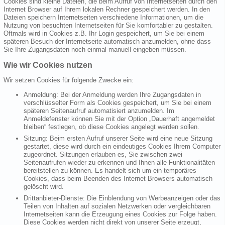
Cookies sind kleine Dateien, die beim Aufruf von Internetseiten durch den
Internet Browser auf Ihrem lokalen Rechner gespeichert werden. In den
Dateien speichern Internetseiten verschiedene Informationen, um die
Nutzung von besuchten Internetseiten für Sie komfortabler zu gestalten.
Oftmals wird in Cookies z.B. Ihr Login gespeichert, um Sie bei einem
späteren Besuch der Internetseite automatisch anzumelden, ohne dass
Sie Ihre Zugangsdaten noch einmal manuell eingeben müssen.
Wie wir Cookies nutzen
Wir setzen Cookies für folgende Zwecke ein:
Anmeldung: Bei der Anmeldung werden Ihre Zugangsdaten in
verschlüsselter Form als Cookies gespeichert, um Sie bei einem
späteren Seitenaufruf automatisiert anzumelden. Im
Anmeldefenster können Sie mit der Option „Dauerhaft angemeldet
bleiben“ festlegen, ob diese Cookies angelegt werden sollen.
Sitzung: Beim ersten Aufruf unserer Seite wird eine neue Sitzung
gestartet, diese wird durch ein eindeutiges Cookies Ihrem Computer
zugeordnet. Sitzungen erlauben es, Sie zwischen zwei
Seitenaufrufen wieder zu erkennen und Ihnen alle Funktionalitäten
bereitstellen zu können. Es handelt sich um ein temporäres
Cookies, dass beim Beenden des Internet Browsers automatisch
gelöscht wird.
Drittanbieter-Dienste: Die Einblendung von Werbeanzeigen oder das
Teilen von Inhalten auf sozialen Netzwerken oder vergleichbaren
Internetseiten kann die Erzeugung eines Cookies zur Folge haben.
Diese Cookies werden nicht direkt von unserer Seite erzeugt,