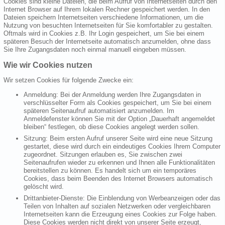
Cookies sind kleine Dateien, die beim Aufruf von Internetseiten durch den
Internet Browser auf Ihrem lokalen Rechner gespeichert werden. In den
Dateien speichern Internetseiten verschiedene Informationen, um die
Nutzung von besuchten Internetseiten für Sie komfortabler zu gestalten.
Oftmals wird in Cookies z.B. Ihr Login gespeichert, um Sie bei einem
späteren Besuch der Internetseite automatisch anzumelden, ohne dass
Sie Ihre Zugangsdaten noch einmal manuell eingeben müssen.
Wie wir Cookies nutzen
Wir setzen Cookies für folgende Zwecke ein:
Anmeldung: Bei der Anmeldung werden Ihre Zugangsdaten in
verschlüsselter Form als Cookies gespeichert, um Sie bei einem
späteren Seitenaufruf automatisiert anzumelden. Im
Anmeldefenster können Sie mit der Option „Dauerhaft angemeldet
bleiben“ festlegen, ob diese Cookies angelegt werden sollen.
Sitzung: Beim ersten Aufruf unserer Seite wird eine neue Sitzung
gestartet, diese wird durch ein eindeutiges Cookies Ihrem Computer
zugeordnet. Sitzungen erlauben es, Sie zwischen zwei
Seitenaufrufen wieder zu erkennen und Ihnen alle Funktionalitäten
bereitstellen zu können. Es handelt sich um ein temporäres
Cookies, dass beim Beenden des Internet Browsers automatisch
gelöscht wird.
Drittanbieter-Dienste: Die Einblendung von Werbeanzeigen oder das
Teilen von Inhalten auf sozialen Netzwerken oder vergleichbaren
Internetseiten kann die Erzeugung eines Cookies zur Folge haben.
Diese Cookies werden nicht direkt von unserer Seite erzeugt,