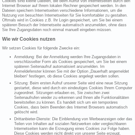
Cookies sind kleine Dateien, die beim Aufruf von Internetseiten durch den
Internet Browser auf Ihrem lokalen Rechner gespeichert werden. In den
Dateien speichern Internetseiten verschiedene Informationen, um die
Nutzung von besuchten Internetseiten für Sie komfortabler zu gestalten.
Oftmals wird in Cookies z.B. Ihr Login gespeichert, um Sie bei einem
späteren Besuch der Internetseite automatisch anzumelden, ohne dass
Sie Ihre Zugangsdaten noch einmal manuell eingeben müssen.
Wie wir Cookies nutzen
Wir setzen Cookies für folgende Zwecke ein:
Anmeldung: Bei der Anmeldung werden Ihre Zugangsdaten in
verschlüsselter Form als Cookies gespeichert, um Sie bei einem
späteren Seitenaufruf automatisiert anzumelden. Im
Anmeldefenster können Sie mit der Option „Dauerhaft angemeldet
bleiben“ festlegen, ob diese Cookies angelegt werden sollen.
Sitzung: Beim ersten Aufruf unserer Seite wird eine neue Sitzung
gestartet, diese wird durch ein eindeutiges Cookies Ihrem Computer
zugeordnet. Sitzungen erlauben es, Sie zwischen zwei
Seitenaufrufen wieder zu erkennen und Ihnen alle Funktionalitäten
bereitstellen zu können. Es handelt sich um ein temporäres
Cookies, dass beim Beenden des Internet Browsers automatisch
gelöscht wird.
Drittanbieter-Dienste: Die Einblendung von Werbeanzeigen oder das
Teilen von Inhalten auf sozialen Netzwerken oder vergleichbaren
Internetseiten kann die Erzeugung eines Cookies zur Folge haben.
Diese Cookies werden nicht direkt von unserer Seite erzeugt,