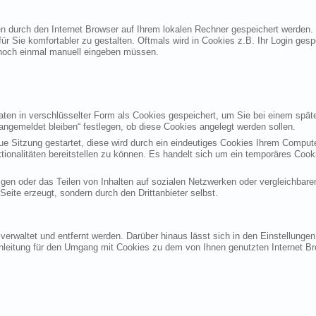
ten durch den Internet Browser auf Ihrem lokalen Rechner gespeichert werden.
ür Sie komfortabler zu gestalten. Oftmals wird in Cookies z.B. Ihr Login ges
noch einmal manuell eingeben müssen.
en in verschlüsselter Form als Cookies gespeichert, um Sie bei einem späte
angemeldet bleiben“ festlegen, ob diese Cookies angelegt werden sollen.
eue Sitzung gestartet, diese wird durch ein eindeutiges Cookies Ihrem Compu
ktionalitäten bereitstellen zu können. Es handelt sich um ein temporäres Co
gen oder das Teilen von Inhalten auf sozialen Netzwerken oder vergleichbare
eite erzeugt, sondern durch den Drittanbieter selbst.
verwaltet und entfernt werden. Darüber hinaus lässt sich in den Einstellung
Anleitung für den Umgang mit Cookies zu dem von Ihnen genutzten Internet Br