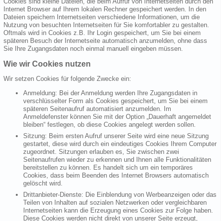
Cookies sind kleine Dateien, die beim Aufruf von Internetseiten durch den
Internet Browser auf Ihrem lokalen Rechner gespeichert werden. In den
Dateien speichern Internetseiten verschiedene Informationen, um die
Nutzung von besuchten Internetseiten für Sie komfortabler zu gestalten.
Oftmals wird in Cookies z.B. Ihr Login gespeichert, um Sie bei einem
späteren Besuch der Internetseite automatisch anzumelden, ohne dass
Sie Ihre Zugangsdaten noch einmal manuell eingeben müssen.
Wie wir Cookies nutzen
Wir setzen Cookies für folgende Zwecke ein:
Anmeldung: Bei der Anmeldung werden Ihre Zugangsdaten in
verschlüsselter Form als Cookies gespeichert, um Sie bei einem
späteren Seitenaufruf automatisiert anzumelden. Im
Anmeldefenster können Sie mit der Option „Dauerhaft angemeldet
bleiben“ festlegen, ob diese Cookies angelegt werden sollen.
Sitzung: Beim ersten Aufruf unserer Seite wird eine neue Sitzung
gestartet, diese wird durch ein eindeutiges Cookies Ihrem Computer
zugeordnet. Sitzungen erlauben es, Sie zwischen zwei
Seitenaufrufen wieder zu erkennen und Ihnen alle Funktionalitäten
bereitstellen zu können. Es handelt sich um ein temporäres
Cookies, dass beim Beenden des Internet Browsers automatisch
gelöscht wird.
Drittanbieter-Dienste: Die Einblendung von Werbeanzeigen oder das
Teilen von Inhalten auf sozialen Netzwerken oder vergleichbaren
Internetseiten kann die Erzeugung eines Cookies zur Folge haben.
Diese Cookies werden nicht direkt von unserer Seite erzeugt,