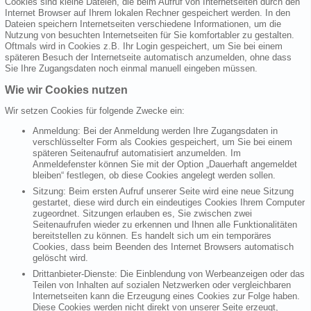
Cookies sind kleine Dateien, die beim Aufruf von Internetseiten durch den
Internet Browser auf Ihrem lokalen Rechner gespeichert werden. In den
Dateien speichern Internetseiten verschiedene Informationen, um die
Nutzung von besuchten Internetseiten für Sie komfortabler zu gestalten.
Oftmals wird in Cookies z.B. Ihr Login gespeichert, um Sie bei einem
späteren Besuch der Internetseite automatisch anzumelden, ohne dass
Sie Ihre Zugangsdaten noch einmal manuell eingeben müssen.
Wie wir Cookies nutzen
Wir setzen Cookies für folgende Zwecke ein:
Anmeldung: Bei der Anmeldung werden Ihre Zugangsdaten in
verschlüsselter Form als Cookies gespeichert, um Sie bei einem
späteren Seitenaufruf automatisiert anzumelden. Im
Anmeldefenster können Sie mit der Option „Dauerhaft angemeldet
bleiben“ festlegen, ob diese Cookies angelegt werden sollen.
Sitzung: Beim ersten Aufruf unserer Seite wird eine neue Sitzung
gestartet, diese wird durch ein eindeutiges Cookies Ihrem Computer
zugeordnet. Sitzungen erlauben es, Sie zwischen zwei
Seitenaufrufen wieder zu erkennen und Ihnen alle Funktionalitäten
bereitstellen zu können. Es handelt sich um ein temporäres
Cookies, dass beim Beenden des Internet Browsers automatisch
gelöscht wird.
Drittanbieter-Dienste: Die Einblendung von Werbeanzeigen oder das
Teilen von Inhalten auf sozialen Netzwerken oder vergleichbaren
Internetseiten kann die Erzeugung eines Cookies zur Folge haben.
Diese Cookies werden nicht direkt von unserer Seite erzeugt,