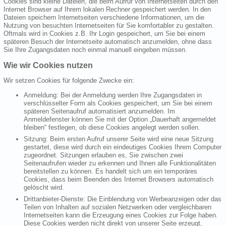
Cookies sind kleine Dateien, die beim Aufruf von Internetseiten durch den
Internet Browser auf Ihrem lokalen Rechner gespeichert werden. In den
Dateien speichern Internetseiten verschiedene Informationen, um die
Nutzung von besuchten Internetseiten für Sie komfortabler zu gestalten.
Oftmals wird in Cookies z.B. Ihr Login gespeichert, um Sie bei einem
späteren Besuch der Internetseite automatisch anzumelden, ohne dass
Sie Ihre Zugangsdaten noch einmal manuell eingeben müssen.
Wie wir Cookies nutzen
Wir setzen Cookies für folgende Zwecke ein:
Anmeldung: Bei der Anmeldung werden Ihre Zugangsdaten in
verschlüsselter Form als Cookies gespeichert, um Sie bei einem
späteren Seitenaufruf automatisiert anzumelden. Im
Anmeldefenster können Sie mit der Option „Dauerhaft angemeldet
bleiben“ festlegen, ob diese Cookies angelegt werden sollen.
Sitzung: Beim ersten Aufruf unserer Seite wird eine neue Sitzung
gestartet, diese wird durch ein eindeutiges Cookies Ihrem Computer
zugeordnet. Sitzungen erlauben es, Sie zwischen zwei
Seitenaufrufen wieder zu erkennen und Ihnen alle Funktionalitäten
bereitstellen zu können. Es handelt sich um ein temporäres
Cookies, dass beim Beenden des Internet Browsers automatisch
gelöscht wird.
Drittanbieter-Dienste: Die Einblendung von Werbeanzeigen oder das
Teilen von Inhalten auf sozialen Netzwerken oder vergleichbaren
Internetseiten kann die Erzeugung eines Cookies zur Folge haben.
Diese Cookies werden nicht direkt von unserer Seite erzeugt,