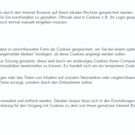
ten durch den Internet Browser auf Ihrem lokalen Rechner gespeichert werden.
ür Sie komfortabler zu gestalten. Oftmals wird in Cookies z.B. Ihr Login ges
noch einmal manuell eingeben müssen.
en in verschlüsselter Form als Cookies gespeichert, um Sie bei einem späte
angemeldet bleiben“ festlegen, ob diese Cookies angelegt werden sollen.
eue Sitzung gestartet, diese wird durch ein eindeutiges Cookies Ihrem Compu
ktionalitäten bereitstellen zu können. Es handelt sich um ein temporäres Co
gen oder das Teilen von Inhalten auf sozialen Netzwerken oder vergleichbare
eite erzeugt, sondern durch den Drittanbieter selbst.
verwaltet und entfernt werden. Darüber hinaus lässt sich in den Einstellung
Anleitung für den Umgang mit Cookies zu dem von Ihnen genutzten Internet Br