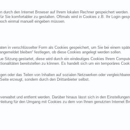
ten durch den Internet Browser auf Ihrem lokalen Rechner gespeichert werden.
ür Sie komfortabler zu gestalten. Oftmals wird in Cookies z.B. Ihr Login ges
noch einmal manuell eingeben müssen.
en in verschlüsselter Form als Cookies gespeichert, um Sie bei einem späte
angemeldet bleiben“ festlegen, ob diese Cookies angelegt werden sollen.
eue Sitzung gestartet, diese wird durch ein eindeutiges Cookies Ihrem Compu
ktionalitäten bereitstellen zu können. Es handelt sich um ein temporäres Co
gen oder das Teilen von Inhalten auf sozialen Netzwerken oder vergleichbare
eite erzeugt, sondern durch den Drittanbieter selbst.
verwaltet und entfernt werden. Darüber hinaus lässt sich in den Einstellung
Anleitung für den Umgang mit Cookies zu dem von Ihnen genutzten Internet Br