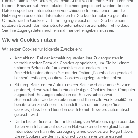
Cookies sind kleine Dateien, die beim Aufruf von Internetseiten durch den
Internet Browser auf Ihrem lokalen Rechner gespeichert werden. In den
Dateien speichern Internetseiten verschiedene Informationen, um die
Nutzung von besuchten Internetseiten für Sie komfortabler zu gestalten.
Oftmals wird in Cookies z.B. Ihr Login gespeichert, um Sie bei einem
späteren Besuch der Internetseite automatisch anzumelden, ohne dass
Sie Ihre Zugangsdaten noch einmal manuell eingeben müssen.
Wie wir Cookies nutzen
Wir setzen Cookies für folgende Zwecke ein:
Anmeldung: Bei der Anmeldung werden Ihre Zugangsdaten in
verschlüsselter Form als Cookies gespeichert, um Sie bei einem
späteren Seitenaufruf automatisiert anzumelden. Im
Anmeldefenster können Sie mit der Option „Dauerhaft angemeldet
bleiben“ festlegen, ob diese Cookies angelegt werden sollen.
Sitzung: Beim ersten Aufruf unserer Seite wird eine neue Sitzung
gestartet, diese wird durch ein eindeutiges Cookies Ihrem Computer
zugeordnet. Sitzungen erlauben es, Sie zwischen zwei
Seitenaufrufen wieder zu erkennen und Ihnen alle Funktionalitäten
bereitstellen zu können. Es handelt sich um ein temporäres
Cookies, dass beim Beenden des Internet Browsers automatisch
gelöscht wird.
Drittanbieter-Dienste: Die Einblendung von Werbeanzeigen oder das
Teilen von Inhalten auf sozialen Netzwerken oder vergleichbaren
Internetseiten kann die Erzeugung eines Cookies zur Folge haben.
Diese Cookies werden nicht direkt von unserer Seite erzeugt,