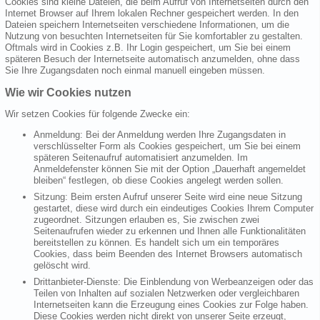
Cookies sind kleine Dateien, die beim Aufruf von Internetseiten durch den
Internet Browser auf Ihrem lokalen Rechner gespeichert werden. In den
Dateien speichern Internetseiten verschiedene Informationen, um die
Nutzung von besuchten Internetseiten für Sie komfortabler zu gestalten.
Oftmals wird in Cookies z.B. Ihr Login gespeichert, um Sie bei einem
späteren Besuch der Internetseite automatisch anzumelden, ohne dass
Sie Ihre Zugangsdaten noch einmal manuell eingeben müssen.
Wie wir Cookies nutzen
Wir setzen Cookies für folgende Zwecke ein:
Anmeldung: Bei der Anmeldung werden Ihre Zugangsdaten in
verschlüsselter Form als Cookies gespeichert, um Sie bei einem
späteren Seitenaufruf automatisiert anzumelden. Im
Anmeldefenster können Sie mit der Option „Dauerhaft angemeldet
bleiben“ festlegen, ob diese Cookies angelegt werden sollen.
Sitzung: Beim ersten Aufruf unserer Seite wird eine neue Sitzung
gestartet, diese wird durch ein eindeutiges Cookies Ihrem Computer
zugeordnet. Sitzungen erlauben es, Sie zwischen zwei
Seitenaufrufen wieder zu erkennen und Ihnen alle Funktionalitäten
bereitstellen zu können. Es handelt sich um ein temporäres
Cookies, dass beim Beenden des Internet Browsers automatisch
gelöscht wird.
Drittanbieter-Dienste: Die Einblendung von Werbeanzeigen oder das
Teilen von Inhalten auf sozialen Netzwerken oder vergleichbaren
Internetseiten kann die Erzeugung eines Cookies zur Folge haben.
Diese Cookies werden nicht direkt von unserer Seite erzeugt,