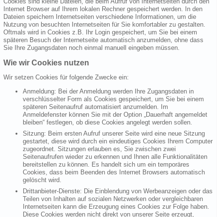
Cookies sind kleine Dateien, die beim Aufruf von Internetseiten durch den
Internet Browser auf Ihrem lokalen Rechner gespeichert werden. In den
Dateien speichern Internetseiten verschiedene Informationen, um die
Nutzung von besuchten Internetseiten für Sie komfortabler zu gestalten.
Oftmals wird in Cookies z.B. Ihr Login gespeichert, um Sie bei einem
späteren Besuch der Internetseite automatisch anzumelden, ohne dass
Sie Ihre Zugangsdaten noch einmal manuell eingeben müssen.
Wie wir Cookies nutzen
Wir setzen Cookies für folgende Zwecke ein:
Anmeldung: Bei der Anmeldung werden Ihre Zugangsdaten in
verschlüsselter Form als Cookies gespeichert, um Sie bei einem
späteren Seitenaufruf automatisiert anzumelden. Im
Anmeldefenster können Sie mit der Option „Dauerhaft angemeldet
bleiben“ festlegen, ob diese Cookies angelegt werden sollen.
Sitzung: Beim ersten Aufruf unserer Seite wird eine neue Sitzung
gestartet, diese wird durch ein eindeutiges Cookies Ihrem Computer
zugeordnet. Sitzungen erlauben es, Sie zwischen zwei
Seitenaufrufen wieder zu erkennen und Ihnen alle Funktionalitäten
bereitstellen zu können. Es handelt sich um ein temporäres
Cookies, dass beim Beenden des Internet Browsers automatisch
gelöscht wird.
Drittanbieter-Dienste: Die Einblendung von Werbeanzeigen oder das
Teilen von Inhalten auf sozialen Netzwerken oder vergleichbaren
Internetseiten kann die Erzeugung eines Cookies zur Folge haben.
Diese Cookies werden nicht direkt von unserer Seite erzeugt,