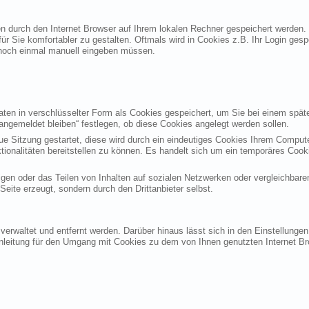
ten durch den Internet Browser auf Ihrem lokalen Rechner gespeichert werden.
ür Sie komfortabler zu gestalten. Oftmals wird in Cookies z.B. Ihr Login ges
noch einmal manuell eingeben müssen.
en in verschlüsselter Form als Cookies gespeichert, um Sie bei einem späte
angemeldet bleiben“ festlegen, ob diese Cookies angelegt werden sollen.
eue Sitzung gestartet, diese wird durch ein eindeutiges Cookies Ihrem Compu
ktionalitäten bereitstellen zu können. Es handelt sich um ein temporäres Co
gen oder das Teilen von Inhalten auf sozialen Netzwerken oder vergleichbare
eite erzeugt, sondern durch den Drittanbieter selbst.
verwaltet und entfernt werden. Darüber hinaus lässt sich in den Einstellung
Anleitung für den Umgang mit Cookies zu dem von Ihnen genutzten Internet Br