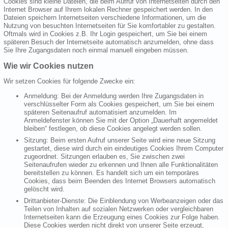
Cookies sind kleine Dateien, die beim Aufruf von Internetseiten durch den
Internet Browser auf Ihrem lokalen Rechner gespeichert werden. In den
Dateien speichern Internetseiten verschiedene Informationen, um die
Nutzung von besuchten Internetseiten für Sie komfortabler zu gestalten.
Oftmals wird in Cookies z.B. Ihr Login gespeichert, um Sie bei einem
späteren Besuch der Internetseite automatisch anzumelden, ohne dass
Sie Ihre Zugangsdaten noch einmal manuell eingeben müssen.
Wie wir Cookies nutzen
Wir setzen Cookies für folgende Zwecke ein:
Anmeldung: Bei der Anmeldung werden Ihre Zugangsdaten in
verschlüsselter Form als Cookies gespeichert, um Sie bei einem
späteren Seitenaufruf automatisiert anzumelden. Im
Anmeldefenster können Sie mit der Option „Dauerhaft angemeldet
bleiben“ festlegen, ob diese Cookies angelegt werden sollen.
Sitzung: Beim ersten Aufruf unserer Seite wird eine neue Sitzung
gestartet, diese wird durch ein eindeutiges Cookies Ihrem Computer
zugeordnet. Sitzungen erlauben es, Sie zwischen zwei
Seitenaufrufen wieder zu erkennen und Ihnen alle Funktionalitäten
bereitstellen zu können. Es handelt sich um ein temporäres
Cookies, dass beim Beenden des Internet Browsers automatisch
gelöscht wird.
Drittanbieter-Dienste: Die Einblendung von Werbeanzeigen oder das
Teilen von Inhalten auf sozialen Netzwerken oder vergleichbaren
Internetseiten kann die Erzeugung eines Cookies zur Folge haben.
Diese Cookies werden nicht direkt von unserer Seite erzeugt,