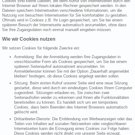
Cookies sind kleine Dateien, die beim Aufruf von Internetseiten durch den
Internet Browser auf Ihrem lokalen Rechner gespeichert werden. In den
Dateien speichern Internetseiten verschiedene Informationen, um die
Nutzung von besuchten Internetseiten für Sie komfortabler zu gestalten.
Oftmals wird in Cookies z.B. Ihr Login gespeichert, um Sie bei einem
späteren Besuch der Internetseite automatisch anzumelden, ohne dass
Sie Ihre Zugangsdaten noch einmal manuell eingeben müssen.
Wie wir Cookies nutzen
Wir setzen Cookies für folgende Zwecke ein:
Anmeldung: Bei der Anmeldung werden Ihre Zugangsdaten in
verschlüsselter Form als Cookies gespeichert, um Sie bei einem
späteren Seitenaufruf automatisiert anzumelden. Im
Anmeldefenster können Sie mit der Option „Dauerhaft angemeldet
bleiben“ festlegen, ob diese Cookies angelegt werden sollen.
Sitzung: Beim ersten Aufruf unserer Seite wird eine neue Sitzung
gestartet, diese wird durch ein eindeutiges Cookies Ihrem Computer
zugeordnet. Sitzungen erlauben es, Sie zwischen zwei
Seitenaufrufen wieder zu erkennen und Ihnen alle Funktionalitäten
bereitstellen zu können. Es handelt sich um ein temporäres
Cookies, dass beim Beenden des Internet Browsers automatisch
gelöscht wird.
Drittanbieter-Dienste: Die Einblendung von Werbeanzeigen oder das
Teilen von Inhalten auf sozialen Netzwerken oder vergleichbaren
Internetseiten kann die Erzeugung eines Cookies zur Folge haben.
Diese Cookies werden nicht direkt von unserer Seite erzeugt,