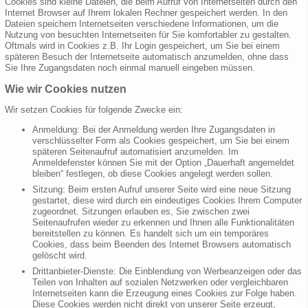
Cookies sind kleine Dateien, die beim Aufruf von Internetseiten durch den
Internet Browser auf Ihrem lokalen Rechner gespeichert werden. In den
Dateien speichern Internetseiten verschiedene Informationen, um die
Nutzung von besuchten Internetseiten für Sie komfortabler zu gestalten.
Oftmals wird in Cookies z.B. Ihr Login gespeichert, um Sie bei einem
späteren Besuch der Internetseite automatisch anzumelden, ohne dass
Sie Ihre Zugangsdaten noch einmal manuell eingeben müssen.
Wie wir Cookies nutzen
Wir setzen Cookies für folgende Zwecke ein:
Anmeldung: Bei der Anmeldung werden Ihre Zugangsdaten in
verschlüsselter Form als Cookies gespeichert, um Sie bei einem
späteren Seitenaufruf automatisiert anzumelden. Im
Anmeldefenster können Sie mit der Option „Dauerhaft angemeldet
bleiben“ festlegen, ob diese Cookies angelegt werden sollen.
Sitzung: Beim ersten Aufruf unserer Seite wird eine neue Sitzung
gestartet, diese wird durch ein eindeutiges Cookies Ihrem Computer
zugeordnet. Sitzungen erlauben es, Sie zwischen zwei
Seitenaufrufen wieder zu erkennen und Ihnen alle Funktionalitäten
bereitstellen zu können. Es handelt sich um ein temporäres
Cookies, dass beim Beenden des Internet Browsers automatisch
gelöscht wird.
Drittanbieter-Dienste: Die Einblendung von Werbeanzeigen oder das
Teilen von Inhalten auf sozialen Netzwerken oder vergleichbaren
Internetseiten kann die Erzeugung eines Cookies zur Folge haben.
Diese Cookies werden nicht direkt von unserer Seite erzeugt,