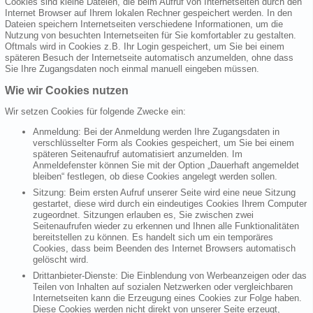
Cookies sind kleine Dateien, die beim Aufruf von Internetseiten durch den
Internet Browser auf Ihrem lokalen Rechner gespeichert werden. In den
Dateien speichern Internetseiten verschiedene Informationen, um die
Nutzung von besuchten Internetseiten für Sie komfortabler zu gestalten.
Oftmals wird in Cookies z.B. Ihr Login gespeichert, um Sie bei einem
späteren Besuch der Internetseite automatisch anzumelden, ohne dass
Sie Ihre Zugangsdaten noch einmal manuell eingeben müssen.
Wie wir Cookies nutzen
Wir setzen Cookies für folgende Zwecke ein:
Anmeldung: Bei der Anmeldung werden Ihre Zugangsdaten in
verschlüsselter Form als Cookies gespeichert, um Sie bei einem
späteren Seitenaufruf automatisiert anzumelden. Im
Anmeldefenster können Sie mit der Option „Dauerhaft angemeldet
bleiben“ festlegen, ob diese Cookies angelegt werden sollen.
Sitzung: Beim ersten Aufruf unserer Seite wird eine neue Sitzung
gestartet, diese wird durch ein eindeutiges Cookies Ihrem Computer
zugeordnet. Sitzungen erlauben es, Sie zwischen zwei
Seitenaufrufen wieder zu erkennen und Ihnen alle Funktionalitäten
bereitstellen zu können. Es handelt sich um ein temporäres
Cookies, dass beim Beenden des Internet Browsers automatisch
gelöscht wird.
Drittanbieter-Dienste: Die Einblendung von Werbeanzeigen oder das
Teilen von Inhalten auf sozialen Netzwerken oder vergleichbaren
Internetseiten kann die Erzeugung eines Cookies zur Folge haben.
Diese Cookies werden nicht direkt von unserer Seite erzeugt,