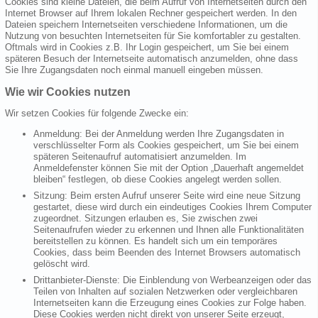
Cookies sind kleine Dateien, die beim Aufruf von Internetseiten durch den
Internet Browser auf Ihrem lokalen Rechner gespeichert werden. In den
Dateien speichern Internetseiten verschiedene Informationen, um die
Nutzung von besuchten Internetseiten für Sie komfortabler zu gestalten.
Oftmals wird in Cookies z.B. Ihr Login gespeichert, um Sie bei einem
späteren Besuch der Internetseite automatisch anzumelden, ohne dass
Sie Ihre Zugangsdaten noch einmal manuell eingeben müssen.
Wie wir Cookies nutzen
Wir setzen Cookies für folgende Zwecke ein:
Anmeldung: Bei der Anmeldung werden Ihre Zugangsdaten in
verschlüsselter Form als Cookies gespeichert, um Sie bei einem
späteren Seitenaufruf automatisiert anzumelden. Im
Anmeldefenster können Sie mit der Option „Dauerhaft angemeldet
bleiben“ festlegen, ob diese Cookies angelegt werden sollen.
Sitzung: Beim ersten Aufruf unserer Seite wird eine neue Sitzung
gestartet, diese wird durch ein eindeutiges Cookies Ihrem Computer
zugeordnet. Sitzungen erlauben es, Sie zwischen zwei
Seitenaufrufen wieder zu erkennen und Ihnen alle Funktionalitäten
bereitstellen zu können. Es handelt sich um ein temporäres
Cookies, dass beim Beenden des Internet Browsers automatisch
gelöscht wird.
Drittanbieter-Dienste: Die Einblendung von Werbeanzeigen oder das
Teilen von Inhalten auf sozialen Netzwerken oder vergleichbaren
Internetseiten kann die Erzeugung eines Cookies zur Folge haben.
Diese Cookies werden nicht direkt von unserer Seite erzeugt,