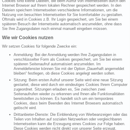
Cookies sind kleine Dateien, die beim Aufruf von Internetseiten durch den
Internet Browser auf Ihrem lokalen Rechner gespeichert werden. In den
Dateien speichern Internetseiten verschiedene Informationen, um die
Nutzung von besuchten Internetseiten für Sie komfortabler zu gestalten.
Oftmals wird in Cookies z.B. Ihr Login gespeichert, um Sie bei einem
späteren Besuch der Internetseite automatisch anzumelden, ohne dass
Sie Ihre Zugangsdaten noch einmal manuell eingeben müssen.
Wie wir Cookies nutzen
Wir setzen Cookies für folgende Zwecke ein:
Anmeldung: Bei der Anmeldung werden Ihre Zugangsdaten in
verschlüsselter Form als Cookies gespeichert, um Sie bei einem
späteren Seitenaufruf automatisiert anzumelden. Im
Anmeldefenster können Sie mit der Option „Dauerhaft angemeldet
bleiben“ festlegen, ob diese Cookies angelegt werden sollen.
Sitzung: Beim ersten Aufruf unserer Seite wird eine neue Sitzung
gestartet, diese wird durch ein eindeutiges Cookies Ihrem Computer
zugeordnet. Sitzungen erlauben es, Sie zwischen zwei
Seitenaufrufen wieder zu erkennen und Ihnen alle Funktionalitäten
bereitstellen zu können. Es handelt sich um ein temporäres
Cookies, dass beim Beenden des Internet Browsers automatisch
gelöscht wird.
Drittanbieter-Dienste: Die Einblendung von Werbeanzeigen oder das
Teilen von Inhalten auf sozialen Netzwerken oder vergleichbaren
Internetseiten kann die Erzeugung eines Cookies zur Folge haben.
Diese Cookies werden nicht direkt von unserer Seite erzeugt,