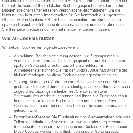
Cookies sind kleine Dateien, die beim Aufruf von Internetseiten durch den
Internet Browser auf Ihrem lokalen Rechner gespeichert werden. In den
Dateien speichern Internetseiten verschiedene Informationen, um die
Nutzung von besuchten Internetseiten für Sie komfortabler zu gestalten.
Oftmals wird in Cookies z.B. Ihr Login gespeichert, um Sie bei einem
späteren Besuch der Internetseite automatisch anzumelden, ohne dass
Sie Ihre Zugangsdaten noch einmal manuell eingeben müssen.
Wie wir Cookies nutzen
Wir setzen Cookies für folgende Zwecke ein:
Anmeldung: Bei der Anmeldung werden Ihre Zugangsdaten in
verschlüsselter Form als Cookies gespeichert, um Sie bei einem
späteren Seitenaufruf automatisiert anzumelden. Im
Anmeldefenster können Sie mit der Option „Dauerhaft angemeldet
bleiben“ festlegen, ob diese Cookies angelegt werden sollen.
Sitzung: Beim ersten Aufruf unserer Seite wird eine neue Sitzung
gestartet, diese wird durch ein eindeutiges Cookies Ihrem Computer
zugeordnet. Sitzungen erlauben es, Sie zwischen zwei
Seitenaufrufen wieder zu erkennen und Ihnen alle Funktionalitäten
bereitstellen zu können. Es handelt sich um ein temporäres
Cookies, dass beim Beenden des Internet Browsers automatisch
gelöscht wird.
Drittanbieter-Dienste: Die Einblendung von Werbeanzeigen oder das
Teilen von Inhalten auf sozialen Netzwerken oder vergleichbaren
Internetseiten kann die Erzeugung eines Cookies zur Folge haben.
Diese Cookies werden nicht direkt von unserer Seite erzeugt,