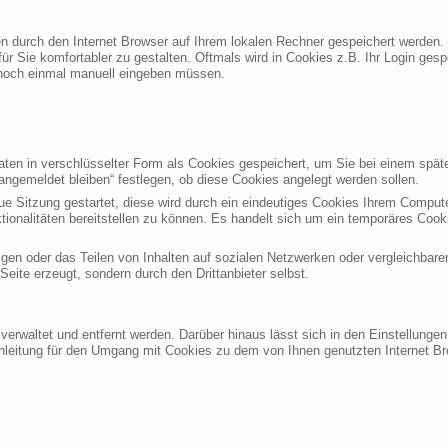
ten durch den Internet Browser auf Ihrem lokalen Rechner gespeichert werden.
ür Sie komfortabler zu gestalten. Oftmals wird in Cookies z.B. Ihr Login ges
noch einmal manuell eingeben müssen.
en in verschlüsselter Form als Cookies gespeichert, um Sie bei einem späte
angemeldet bleiben“ festlegen, ob diese Cookies angelegt werden sollen.
eue Sitzung gestartet, diese wird durch ein eindeutiges Cookies Ihrem Compu
ktionalitäten bereitstellen zu können. Es handelt sich um ein temporäres Co
gen oder das Teilen von Inhalten auf sozialen Netzwerken oder vergleichbare
eite erzeugt, sondern durch den Drittanbieter selbst.
verwaltet und entfernt werden. Darüber hinaus lässt sich in den Einstellung
Anleitung für den Umgang mit Cookies zu dem von Ihnen genutzten Internet Br