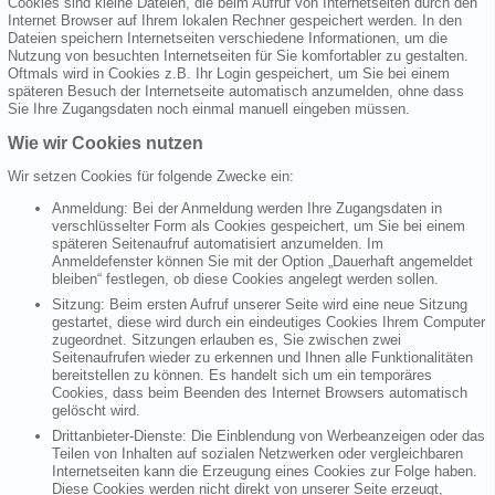
Cookies sind kleine Dateien, die beim Aufruf von Internetseiten durch den
Internet Browser auf Ihrem lokalen Rechner gespeichert werden. In den
Dateien speichern Internetseiten verschiedene Informationen, um die
Nutzung von besuchten Internetseiten für Sie komfortabler zu gestalten.
Oftmals wird in Cookies z.B. Ihr Login gespeichert, um Sie bei einem
späteren Besuch der Internetseite automatisch anzumelden, ohne dass
Sie Ihre Zugangsdaten noch einmal manuell eingeben müssen.
Wie wir Cookies nutzen
Wir setzen Cookies für folgende Zwecke ein:
Anmeldung: Bei der Anmeldung werden Ihre Zugangsdaten in
verschlüsselter Form als Cookies gespeichert, um Sie bei einem
späteren Seitenaufruf automatisiert anzumelden. Im
Anmeldefenster können Sie mit der Option „Dauerhaft angemeldet
bleiben“ festlegen, ob diese Cookies angelegt werden sollen.
Sitzung: Beim ersten Aufruf unserer Seite wird eine neue Sitzung
gestartet, diese wird durch ein eindeutiges Cookies Ihrem Computer
zugeordnet. Sitzungen erlauben es, Sie zwischen zwei
Seitenaufrufen wieder zu erkennen und Ihnen alle Funktionalitäten
bereitstellen zu können. Es handelt sich um ein temporäres
Cookies, dass beim Beenden des Internet Browsers automatisch
gelöscht wird.
Drittanbieter-Dienste: Die Einblendung von Werbeanzeigen oder das
Teilen von Inhalten auf sozialen Netzwerken oder vergleichbaren
Internetseiten kann die Erzeugung eines Cookies zur Folge haben.
Diese Cookies werden nicht direkt von unserer Seite erzeugt,