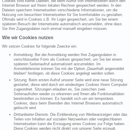
Cookies sind kleine Dateien, die beim Aufruf von Internetseiten durch den
Internet Browser auf Ihrem lokalen Rechner gespeichert werden. In den
Dateien speichern Internetseiten verschiedene Informationen, um die
Nutzung von besuchten Internetseiten für Sie komfortabler zu gestalten.
Oftmals wird in Cookies z.B. Ihr Login gespeichert, um Sie bei einem
späteren Besuch der Internetseite automatisch anzumelden, ohne dass
Sie Ihre Zugangsdaten noch einmal manuell eingeben müssen.
Wie wir Cookies nutzen
Wir setzen Cookies für folgende Zwecke ein:
Anmeldung: Bei der Anmeldung werden Ihre Zugangsdaten in
verschlüsselter Form als Cookies gespeichert, um Sie bei einem
späteren Seitenaufruf automatisiert anzumelden. Im
Anmeldefenster können Sie mit der Option „Dauerhaft angemeldet
bleiben“ festlegen, ob diese Cookies angelegt werden sollen.
Sitzung: Beim ersten Aufruf unserer Seite wird eine neue Sitzung
gestartet, diese wird durch ein eindeutiges Cookies Ihrem Computer
zugeordnet. Sitzungen erlauben es, Sie zwischen zwei
Seitenaufrufen wieder zu erkennen und Ihnen alle Funktionalitäten
bereitstellen zu können. Es handelt sich um ein temporäres
Cookies, dass beim Beenden des Internet Browsers automatisch
gelöscht wird.
Drittanbieter-Dienste: Die Einblendung von Werbeanzeigen oder das
Teilen von Inhalten auf sozialen Netzwerken oder vergleichbaren
Internetseiten kann die Erzeugung eines Cookies zur Folge haben.
Diese Cookies werden nicht direkt von unserer Seite erzeugt,