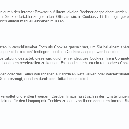
ten durch den Internet Browser auf Ihrem lokalen Rechner gespeichert werden.
ür Sie komfortabler zu gestalten. Oftmals wird in Cookies z.B. Ihr Login ges
noch einmal manuell eingeben müssen.
en in verschlüsselter Form als Cookies gespeichert, um Sie bei einem späte
angemeldet bleiben“ festlegen, ob diese Cookies angelegt werden sollen.
eue Sitzung gestartet, diese wird durch ein eindeutiges Cookies Ihrem Compu
ktionalitäten bereitstellen zu können. Es handelt sich um ein temporäres Co
gen oder das Teilen von Inhalten auf sozialen Netzwerken oder vergleichbare
eite erzeugt, sondern durch den Drittanbieter selbst.
verwaltet und entfernt werden. Darüber hinaus lässt sich in den Einstellung
Anleitung für den Umgang mit Cookies zu dem von Ihnen genutzten Internet Br