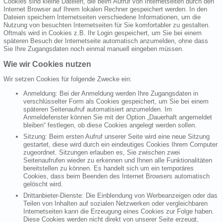
Cookies sind kleine Dateien, die beim Aufruf von Internetseiten durch den
Internet Browser auf Ihrem lokalen Rechner gespeichert werden. In den
Dateien speichern Internetseiten verschiedene Informationen, um die
Nutzung von besuchten Internetseiten für Sie komfortabler zu gestalten.
Oftmals wird in Cookies z.B. Ihr Login gespeichert, um Sie bei einem
späteren Besuch der Internetseite automatisch anzumelden, ohne dass
Sie Ihre Zugangsdaten noch einmal manuell eingeben müssen.
Wie wir Cookies nutzen
Wir setzen Cookies für folgende Zwecke ein:
Anmeldung: Bei der Anmeldung werden Ihre Zugangsdaten in
verschlüsselter Form als Cookies gespeichert, um Sie bei einem
späteren Seitenaufruf automatisiert anzumelden. Im
Anmeldefenster können Sie mit der Option „Dauerhaft angemeldet
bleiben“ festlegen, ob diese Cookies angelegt werden sollen.
Sitzung: Beim ersten Aufruf unserer Seite wird eine neue Sitzung
gestartet, diese wird durch ein eindeutiges Cookies Ihrem Computer
zugeordnet. Sitzungen erlauben es, Sie zwischen zwei
Seitenaufrufen wieder zu erkennen und Ihnen alle Funktionalitäten
bereitstellen zu können. Es handelt sich um ein temporäres
Cookies, dass beim Beenden des Internet Browsers automatisch
gelöscht wird.
Drittanbieter-Dienste: Die Einblendung von Werbeanzeigen oder das
Teilen von Inhalten auf sozialen Netzwerken oder vergleichbaren
Internetseiten kann die Erzeugung eines Cookies zur Folge haben.
Diese Cookies werden nicht direkt von unserer Seite erzeugt,