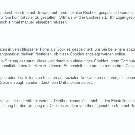
ten durch den Internet Browser auf Ihrem lokalen Rechner gespeichert werden.
ür Sie komfortabler zu gestalten. Oftmals wird in Cookies z.B. Ihr Login ges
noch einmal manuell eingeben müssen.
en in verschlüsselter Form als Cookies gespeichert, um Sie bei einem späte
angemeldet bleiben“ festlegen, ob diese Cookies angelegt werden sollen.
eue Sitzung gestartet, diese wird durch ein eindeutiges Cookies Ihrem Compu
ktionalitäten bereitstellen zu können. Es handelt sich um ein temporäres Co
gen oder das Teilen von Inhalten auf sozialen Netzwerken oder vergleichbare
eite erzeugt, sondern durch den Drittanbieter selbst.
verwaltet und entfernt werden. Darüber hinaus lässt sich in den Einstellung
Anleitung für den Umgang mit Cookies zu dem von Ihnen genutzten Internet Br