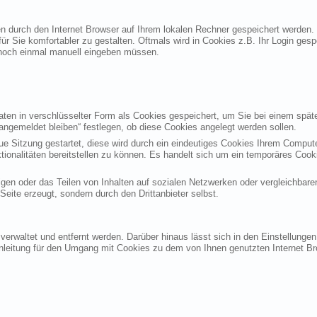
ten durch den Internet Browser auf Ihrem lokalen Rechner gespeichert werden.
ür Sie komfortabler zu gestalten. Oftmals wird in Cookies z.B. Ihr Login ges
noch einmal manuell eingeben müssen.
en in verschlüsselter Form als Cookies gespeichert, um Sie bei einem späte
angemeldet bleiben“ festlegen, ob diese Cookies angelegt werden sollen.
eue Sitzung gestartet, diese wird durch ein eindeutiges Cookies Ihrem Compu
ktionalitäten bereitstellen zu können. Es handelt sich um ein temporäres Co
gen oder das Teilen von Inhalten auf sozialen Netzwerken oder vergleichbare
eite erzeugt, sondern durch den Drittanbieter selbst.
verwaltet und entfernt werden. Darüber hinaus lässt sich in den Einstellung
Anleitung für den Umgang mit Cookies zu dem von Ihnen genutzten Internet Br