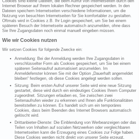
Cookies sind kleine Dateien, die beim Aufruf von Internetseiten durch den
Internet Browser auf Ihrem lokalen Rechner gespeichert werden. In den
Dateien speichern Internetseiten verschiedene Informationen, um die
Nutzung von besuchten Internetseiten für Sie komfortabler zu gestalten.
Oftmals wird in Cookies z.B. Ihr Login gespeichert, um Sie bei einem
späteren Besuch der Internetseite automatisch anzumelden, ohne dass
Sie Ihre Zugangsdaten noch einmal manuell eingeben müssen.
Wie wir Cookies nutzen
Wir setzen Cookies für folgende Zwecke ein:
Anmeldung: Bei der Anmeldung werden Ihre Zugangsdaten in
verschlüsselter Form als Cookies gespeichert, um Sie bei einem
späteren Seitenaufruf automatisiert anzumelden. Im
Anmeldefenster können Sie mit der Option „Dauerhaft angemeldet
bleiben“ festlegen, ob diese Cookies angelegt werden sollen.
Sitzung: Beim ersten Aufruf unserer Seite wird eine neue Sitzung
gestartet, diese wird durch ein eindeutiges Cookies Ihrem Computer
zugeordnet. Sitzungen erlauben es, Sie zwischen zwei
Seitenaufrufen wieder zu erkennen und Ihnen alle Funktionalitäten
bereitstellen zu können. Es handelt sich um ein temporäres
Cookies, dass beim Beenden des Internet Browsers automatisch
gelöscht wird.
Drittanbieter-Dienste: Die Einblendung von Werbeanzeigen oder das
Teilen von Inhalten auf sozialen Netzwerken oder vergleichbaren
Internetseiten kann die Erzeugung eines Cookies zur Folge haben.
Diese Cookies werden nicht direkt von unserer Seite erzeugt,