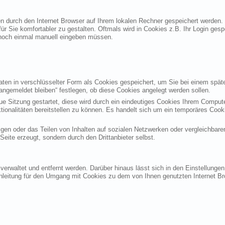
ten durch den Internet Browser auf Ihrem lokalen Rechner gespeichert werden.
ür Sie komfortabler zu gestalten. Oftmals wird in Cookies z.B. Ihr Login ges
noch einmal manuell eingeben müssen.
en in verschlüsselter Form als Cookies gespeichert, um Sie bei einem späte
angemeldet bleiben“ festlegen, ob diese Cookies angelegt werden sollen.
eue Sitzung gestartet, diese wird durch ein eindeutiges Cookies Ihrem Compu
ktionalitäten bereitstellen zu können. Es handelt sich um ein temporäres Co
gen oder das Teilen von Inhalten auf sozialen Netzwerken oder vergleichbare
eite erzeugt, sondern durch den Drittanbieter selbst.
verwaltet und entfernt werden. Darüber hinaus lässt sich in den Einstellung
Anleitung für den Umgang mit Cookies zu dem von Ihnen genutzten Internet Br