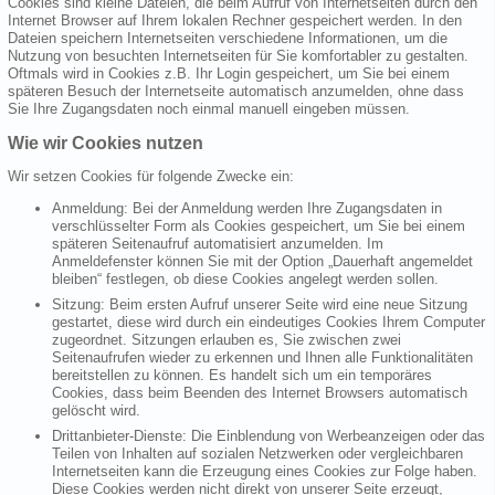
Cookies sind kleine Dateien, die beim Aufruf von Internetseiten durch den
Internet Browser auf Ihrem lokalen Rechner gespeichert werden. In den
Dateien speichern Internetseiten verschiedene Informationen, um die
Nutzung von besuchten Internetseiten für Sie komfortabler zu gestalten.
Oftmals wird in Cookies z.B. Ihr Login gespeichert, um Sie bei einem
späteren Besuch der Internetseite automatisch anzumelden, ohne dass
Sie Ihre Zugangsdaten noch einmal manuell eingeben müssen.
Wie wir Cookies nutzen
Wir setzen Cookies für folgende Zwecke ein:
Anmeldung: Bei der Anmeldung werden Ihre Zugangsdaten in
verschlüsselter Form als Cookies gespeichert, um Sie bei einem
späteren Seitenaufruf automatisiert anzumelden. Im
Anmeldefenster können Sie mit der Option „Dauerhaft angemeldet
bleiben“ festlegen, ob diese Cookies angelegt werden sollen.
Sitzung: Beim ersten Aufruf unserer Seite wird eine neue Sitzung
gestartet, diese wird durch ein eindeutiges Cookies Ihrem Computer
zugeordnet. Sitzungen erlauben es, Sie zwischen zwei
Seitenaufrufen wieder zu erkennen und Ihnen alle Funktionalitäten
bereitstellen zu können. Es handelt sich um ein temporäres
Cookies, dass beim Beenden des Internet Browsers automatisch
gelöscht wird.
Drittanbieter-Dienste: Die Einblendung von Werbeanzeigen oder das
Teilen von Inhalten auf sozialen Netzwerken oder vergleichbaren
Internetseiten kann die Erzeugung eines Cookies zur Folge haben.
Diese Cookies werden nicht direkt von unserer Seite erzeugt,