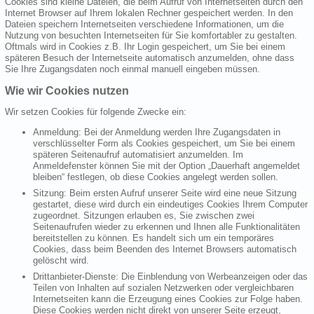
Cookies sind kleine Dateien, die beim Aufruf von Internetseiten durch den
Internet Browser auf Ihrem lokalen Rechner gespeichert werden. In den
Dateien speichern Internetseiten verschiedene Informationen, um die
Nutzung von besuchten Internetseiten für Sie komfortabler zu gestalten.
Oftmals wird in Cookies z.B. Ihr Login gespeichert, um Sie bei einem
späteren Besuch der Internetseite automatisch anzumelden, ohne dass
Sie Ihre Zugangsdaten noch einmal manuell eingeben müssen.
Wie wir Cookies nutzen
Wir setzen Cookies für folgende Zwecke ein:
Anmeldung: Bei der Anmeldung werden Ihre Zugangsdaten in
verschlüsselter Form als Cookies gespeichert, um Sie bei einem
späteren Seitenaufruf automatisiert anzumelden. Im
Anmeldefenster können Sie mit der Option „Dauerhaft angemeldet
bleiben“ festlegen, ob diese Cookies angelegt werden sollen.
Sitzung: Beim ersten Aufruf unserer Seite wird eine neue Sitzung
gestartet, diese wird durch ein eindeutiges Cookies Ihrem Computer
zugeordnet. Sitzungen erlauben es, Sie zwischen zwei
Seitenaufrufen wieder zu erkennen und Ihnen alle Funktionalitäten
bereitstellen zu können. Es handelt sich um ein temporäres
Cookies, dass beim Beenden des Internet Browsers automatisch
gelöscht wird.
Drittanbieter-Dienste: Die Einblendung von Werbeanzeigen oder das
Teilen von Inhalten auf sozialen Netzwerken oder vergleichbaren
Internetseiten kann die Erzeugung eines Cookies zur Folge haben.
Diese Cookies werden nicht direkt von unserer Seite erzeugt,