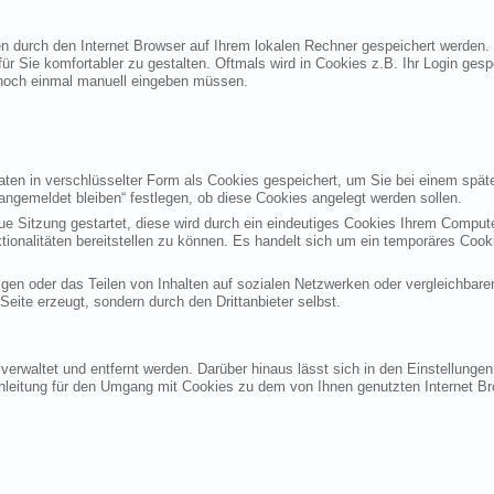
ten durch den Internet Browser auf Ihrem lokalen Rechner gespeichert werden.
ür Sie komfortabler zu gestalten. Oftmals wird in Cookies z.B. Ihr Login ges
noch einmal manuell eingeben müssen.
en in verschlüsselter Form als Cookies gespeichert, um Sie bei einem späte
angemeldet bleiben“ festlegen, ob diese Cookies angelegt werden sollen.
eue Sitzung gestartet, diese wird durch ein eindeutiges Cookies Ihrem Compu
ktionalitäten bereitstellen zu können. Es handelt sich um ein temporäres Co
gen oder das Teilen von Inhalten auf sozialen Netzwerken oder vergleichbare
eite erzeugt, sondern durch den Drittanbieter selbst.
verwaltet und entfernt werden. Darüber hinaus lässt sich in den Einstellung
Anleitung für den Umgang mit Cookies zu dem von Ihnen genutzten Internet Br