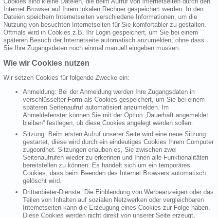
Cookies sind kleine Dateien, die beim Aufruf von Internetseiten durch den
Internet Browser auf Ihrem lokalen Rechner gespeichert werden. In den
Dateien speichern Internetseiten verschiedene Informationen, um die
Nutzung von besuchten Internetseiten für Sie komfortabler zu gestalten.
Oftmals wird in Cookies z.B. Ihr Login gespeichert, um Sie bei einem
späteren Besuch der Internetseite automatisch anzumelden, ohne dass
Sie Ihre Zugangsdaten noch einmal manuell eingeben müssen.
Wie wir Cookies nutzen
Wir setzen Cookies für folgende Zwecke ein:
Anmeldung: Bei der Anmeldung werden Ihre Zugangsdaten in
verschlüsselter Form als Cookies gespeichert, um Sie bei einem
späteren Seitenaufruf automatisiert anzumelden. Im
Anmeldefenster können Sie mit der Option „Dauerhaft angemeldet
bleiben“ festlegen, ob diese Cookies angelegt werden sollen.
Sitzung: Beim ersten Aufruf unserer Seite wird eine neue Sitzung
gestartet, diese wird durch ein eindeutiges Cookies Ihrem Computer
zugeordnet. Sitzungen erlauben es, Sie zwischen zwei
Seitenaufrufen wieder zu erkennen und Ihnen alle Funktionalitäten
bereitstellen zu können. Es handelt sich um ein temporäres
Cookies, dass beim Beenden des Internet Browsers automatisch
gelöscht wird.
Drittanbieter-Dienste: Die Einblendung von Werbeanzeigen oder das
Teilen von Inhalten auf sozialen Netzwerken oder vergleichbaren
Internetseiten kann die Erzeugung eines Cookies zur Folge haben.
Diese Cookies werden nicht direkt von unserer Seite erzeugt,