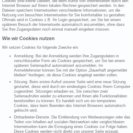
Cookies sind kleine Dateien, die beim Aufruf von Internetseiten durch den
Internet Browser auf Ihrem lokalen Rechner gespeichert werden. In den
Dateien speichern Internetseiten verschiedene Informationen, um die
Nutzung von besuchten Internetseiten für Sie komfortabler zu gestalten.
Oftmals wird in Cookies z.B. Ihr Login gespeichert, um Sie bei einem
späteren Besuch der Internetseite automatisch anzumelden, ohne dass
Sie Ihre Zugangsdaten noch einmal manuell eingeben müssen.
Wie wir Cookies nutzen
Wir setzen Cookies für folgende Zwecke ein:
Anmeldung: Bei der Anmeldung werden Ihre Zugangsdaten in
verschlüsselter Form als Cookies gespeichert, um Sie bei einem
späteren Seitenaufruf automatisiert anzumelden. Im
Anmeldefenster können Sie mit der Option „Dauerhaft angemeldet
bleiben“ festlegen, ob diese Cookies angelegt werden sollen.
Sitzung: Beim ersten Aufruf unserer Seite wird eine neue Sitzung
gestartet, diese wird durch ein eindeutiges Cookies Ihrem Computer
zugeordnet. Sitzungen erlauben es, Sie zwischen zwei
Seitenaufrufen wieder zu erkennen und Ihnen alle Funktionalitäten
bereitstellen zu können. Es handelt sich um ein temporäres
Cookies, dass beim Beenden des Internet Browsers automatisch
gelöscht wird.
Drittanbieter-Dienste: Die Einblendung von Werbeanzeigen oder das
Teilen von Inhalten auf sozialen Netzwerken oder vergleichbaren
Internetseiten kann die Erzeugung eines Cookies zur Folge haben.
Diese Cookies werden nicht direkt von unserer Seite erzeugt,