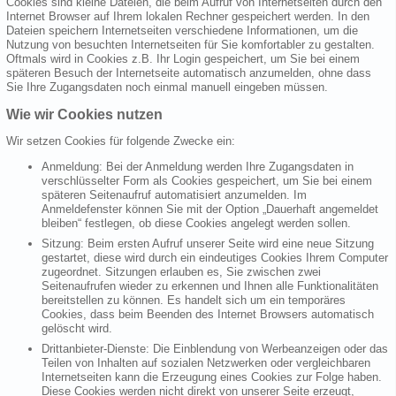
Cookies sind kleine Dateien, die beim Aufruf von Internetseiten durch den
Internet Browser auf Ihrem lokalen Rechner gespeichert werden. In den
Dateien speichern Internetseiten verschiedene Informationen, um die
Nutzung von besuchten Internetseiten für Sie komfortabler zu gestalten.
Oftmals wird in Cookies z.B. Ihr Login gespeichert, um Sie bei einem
späteren Besuch der Internetseite automatisch anzumelden, ohne dass
Sie Ihre Zugangsdaten noch einmal manuell eingeben müssen.
Wie wir Cookies nutzen
Wir setzen Cookies für folgende Zwecke ein:
Anmeldung: Bei der Anmeldung werden Ihre Zugangsdaten in
verschlüsselter Form als Cookies gespeichert, um Sie bei einem
späteren Seitenaufruf automatisiert anzumelden. Im
Anmeldefenster können Sie mit der Option „Dauerhaft angemeldet
bleiben“ festlegen, ob diese Cookies angelegt werden sollen.
Sitzung: Beim ersten Aufruf unserer Seite wird eine neue Sitzung
gestartet, diese wird durch ein eindeutiges Cookies Ihrem Computer
zugeordnet. Sitzungen erlauben es, Sie zwischen zwei
Seitenaufrufen wieder zu erkennen und Ihnen alle Funktionalitäten
bereitstellen zu können. Es handelt sich um ein temporäres
Cookies, dass beim Beenden des Internet Browsers automatisch
gelöscht wird.
Drittanbieter-Dienste: Die Einblendung von Werbeanzeigen oder das
Teilen von Inhalten auf sozialen Netzwerken oder vergleichbaren
Internetseiten kann die Erzeugung eines Cookies zur Folge haben.
Diese Cookies werden nicht direkt von unserer Seite erzeugt,