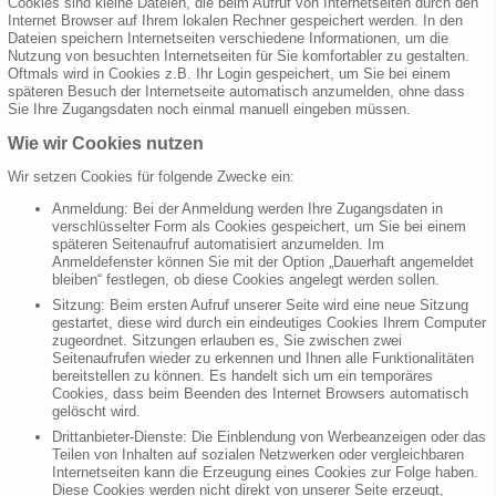
Cookies sind kleine Dateien, die beim Aufruf von Internetseiten durch den
Internet Browser auf Ihrem lokalen Rechner gespeichert werden. In den
Dateien speichern Internetseiten verschiedene Informationen, um die
Nutzung von besuchten Internetseiten für Sie komfortabler zu gestalten.
Oftmals wird in Cookies z.B. Ihr Login gespeichert, um Sie bei einem
späteren Besuch der Internetseite automatisch anzumelden, ohne dass
Sie Ihre Zugangsdaten noch einmal manuell eingeben müssen.
Wie wir Cookies nutzen
Wir setzen Cookies für folgende Zwecke ein:
Anmeldung: Bei der Anmeldung werden Ihre Zugangsdaten in
verschlüsselter Form als Cookies gespeichert, um Sie bei einem
späteren Seitenaufruf automatisiert anzumelden. Im
Anmeldefenster können Sie mit der Option „Dauerhaft angemeldet
bleiben“ festlegen, ob diese Cookies angelegt werden sollen.
Sitzung: Beim ersten Aufruf unserer Seite wird eine neue Sitzung
gestartet, diese wird durch ein eindeutiges Cookies Ihrem Computer
zugeordnet. Sitzungen erlauben es, Sie zwischen zwei
Seitenaufrufen wieder zu erkennen und Ihnen alle Funktionalitäten
bereitstellen zu können. Es handelt sich um ein temporäres
Cookies, dass beim Beenden des Internet Browsers automatisch
gelöscht wird.
Drittanbieter-Dienste: Die Einblendung von Werbeanzeigen oder das
Teilen von Inhalten auf sozialen Netzwerken oder vergleichbaren
Internetseiten kann die Erzeugung eines Cookies zur Folge haben.
Diese Cookies werden nicht direkt von unserer Seite erzeugt,