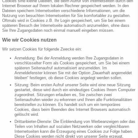
Cookies sind kleine Dateien, die beim Aufruf von Internetseiten durch den
Internet Browser auf Ihrem lokalen Rechner gespeichert werden. In den
Dateien speichern Internetseiten verschiedene Informationen, um die
Nutzung von besuchten Internetseiten für Sie komfortabler zu gestalten.
Oftmals wird in Cookies z.B. Ihr Login gespeichert, um Sie bei einem
späteren Besuch der Internetseite automatisch anzumelden, ohne dass
Sie Ihre Zugangsdaten noch einmal manuell eingeben müssen.
Wie wir Cookies nutzen
Wir setzen Cookies für folgende Zwecke ein:
Anmeldung: Bei der Anmeldung werden Ihre Zugangsdaten in
verschlüsselter Form als Cookies gespeichert, um Sie bei einem
späteren Seitenaufruf automatisiert anzumelden. Im
Anmeldefenster können Sie mit der Option „Dauerhaft angemeldet
bleiben“ festlegen, ob diese Cookies angelegt werden sollen.
Sitzung: Beim ersten Aufruf unserer Seite wird eine neue Sitzung
gestartet, diese wird durch ein eindeutiges Cookies Ihrem Computer
zugeordnet. Sitzungen erlauben es, Sie zwischen zwei
Seitenaufrufen wieder zu erkennen und Ihnen alle Funktionalitäten
bereitstellen zu können. Es handelt sich um ein temporäres
Cookies, dass beim Beenden des Internet Browsers automatisch
gelöscht wird.
Drittanbieter-Dienste: Die Einblendung von Werbeanzeigen oder das
Teilen von Inhalten auf sozialen Netzwerken oder vergleichbaren
Internetseiten kann die Erzeugung eines Cookies zur Folge haben.
Diese Cookies werden nicht direkt von unserer Seite erzeugt,