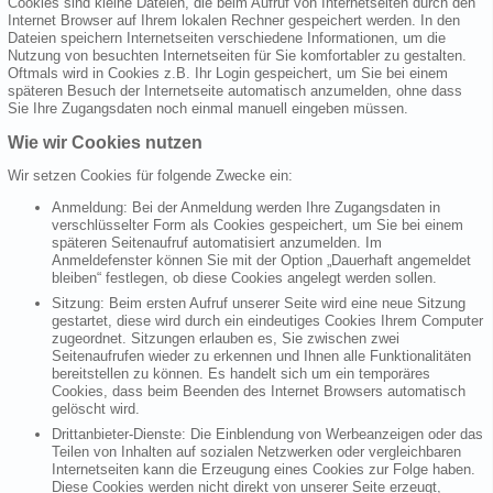
Cookies sind kleine Dateien, die beim Aufruf von Internetseiten durch den
Internet Browser auf Ihrem lokalen Rechner gespeichert werden. In den
Dateien speichern Internetseiten verschiedene Informationen, um die
Nutzung von besuchten Internetseiten für Sie komfortabler zu gestalten.
Oftmals wird in Cookies z.B. Ihr Login gespeichert, um Sie bei einem
späteren Besuch der Internetseite automatisch anzumelden, ohne dass
Sie Ihre Zugangsdaten noch einmal manuell eingeben müssen.
Wie wir Cookies nutzen
Wir setzen Cookies für folgende Zwecke ein:
Anmeldung: Bei der Anmeldung werden Ihre Zugangsdaten in
verschlüsselter Form als Cookies gespeichert, um Sie bei einem
späteren Seitenaufruf automatisiert anzumelden. Im
Anmeldefenster können Sie mit der Option „Dauerhaft angemeldet
bleiben“ festlegen, ob diese Cookies angelegt werden sollen.
Sitzung: Beim ersten Aufruf unserer Seite wird eine neue Sitzung
gestartet, diese wird durch ein eindeutiges Cookies Ihrem Computer
zugeordnet. Sitzungen erlauben es, Sie zwischen zwei
Seitenaufrufen wieder zu erkennen und Ihnen alle Funktionalitäten
bereitstellen zu können. Es handelt sich um ein temporäres
Cookies, dass beim Beenden des Internet Browsers automatisch
gelöscht wird.
Drittanbieter-Dienste: Die Einblendung von Werbeanzeigen oder das
Teilen von Inhalten auf sozialen Netzwerken oder vergleichbaren
Internetseiten kann die Erzeugung eines Cookies zur Folge haben.
Diese Cookies werden nicht direkt von unserer Seite erzeugt,