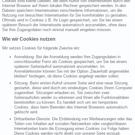
Cookies sind kleine Dateien, die beim Aufruf von Internetseiten durch den
Internet Browser auf Ihrem lokalen Rechner gespeichert werden. In den
Dateien speichern Internetseiten verschiedene Informationen, um die
Nutzung von besuchten Internetseiten für Sie komfortabler zu gestalten.
Oftmals wird in Cookies z.B. Ihr Login gespeichert, um Sie bei einem
späteren Besuch der Internetseite automatisch anzumelden, ohne dass
Sie Ihre Zugangsdaten noch einmal manuell eingeben müssen.
Wie wir Cookies nutzen
Wir setzen Cookies für folgende Zwecke ein:
Anmeldung: Bei der Anmeldung werden Ihre Zugangsdaten in
verschlüsselter Form als Cookies gespeichert, um Sie bei einem
späteren Seitenaufruf automatisiert anzumelden. Im
Anmeldefenster können Sie mit der Option „Dauerhaft angemeldet
bleiben“ festlegen, ob diese Cookies angelegt werden sollen.
Sitzung: Beim ersten Aufruf unserer Seite wird eine neue Sitzung
gestartet, diese wird durch ein eindeutiges Cookies Ihrem Computer
zugeordnet. Sitzungen erlauben es, Sie zwischen zwei
Seitenaufrufen wieder zu erkennen und Ihnen alle Funktionalitäten
bereitstellen zu können. Es handelt sich um ein temporäres
Cookies, dass beim Beenden des Internet Browsers automatisch
gelöscht wird.
Drittanbieter-Dienste: Die Einblendung von Werbeanzeigen oder das
Teilen von Inhalten auf sozialen Netzwerken oder vergleichbaren
Internetseiten kann die Erzeugung eines Cookies zur Folge haben.
Diese Cookies werden nicht direkt von unserer Seite erzeugt,