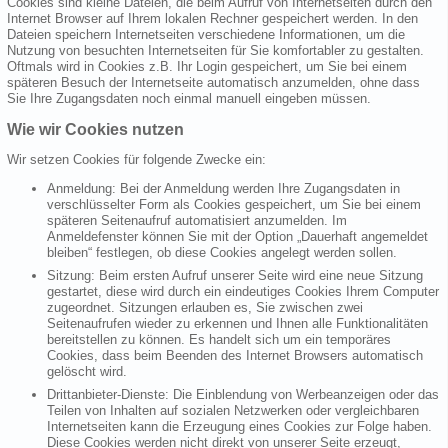
Cookies sind kleine Dateien, die beim Aufruf von Internetseiten durch den
Internet Browser auf Ihrem lokalen Rechner gespeichert werden. In den
Dateien speichern Internetseiten verschiedene Informationen, um die
Nutzung von besuchten Internetseiten für Sie komfortabler zu gestalten.
Oftmals wird in Cookies z.B. Ihr Login gespeichert, um Sie bei einem
späteren Besuch der Internetseite automatisch anzumelden, ohne dass
Sie Ihre Zugangsdaten noch einmal manuell eingeben müssen.
Wie wir Cookies nutzen
Wir setzen Cookies für folgende Zwecke ein:
Anmeldung: Bei der Anmeldung werden Ihre Zugangsdaten in
verschlüsselter Form als Cookies gespeichert, um Sie bei einem
späteren Seitenaufruf automatisiert anzumelden. Im
Anmeldefenster können Sie mit der Option „Dauerhaft angemeldet
bleiben“ festlegen, ob diese Cookies angelegt werden sollen.
Sitzung: Beim ersten Aufruf unserer Seite wird eine neue Sitzung
gestartet, diese wird durch ein eindeutiges Cookies Ihrem Computer
zugeordnet. Sitzungen erlauben es, Sie zwischen zwei
Seitenaufrufen wieder zu erkennen und Ihnen alle Funktionalitäten
bereitstellen zu können. Es handelt sich um ein temporäres
Cookies, dass beim Beenden des Internet Browsers automatisch
gelöscht wird.
Drittanbieter-Dienste: Die Einblendung von Werbeanzeigen oder das
Teilen von Inhalten auf sozialen Netzwerken oder vergleichbaren
Internetseiten kann die Erzeugung eines Cookies zur Folge haben.
Diese Cookies werden nicht direkt von unserer Seite erzeugt,