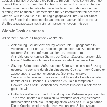
Cookies sind kleine Dateien, die beim Aufruf von Internetseiten durch den
Internet Browser auf Ihrem lokalen Rechner gespeichert werden. In den
Dateien speichern Internetseiten verschiedene Informationen, um die
Nutzung von besuchten Internetseiten für Sie komfortabler zu gestalten.
Oftmals wird in Cookies z.B. Ihr Login gespeichert, um Sie bei einem
späteren Besuch der Internetseite automatisch anzumelden, ohne dass
Sie Ihre Zugangsdaten noch einmal manuell eingeben müssen.
Wie wir Cookies nutzen
Wir setzen Cookies für folgende Zwecke ein:
Anmeldung: Bei der Anmeldung werden Ihre Zugangsdaten in
verschlüsselter Form als Cookies gespeichert, um Sie bei einem
späteren Seitenaufruf automatisiert anzumelden. Im
Anmeldefenster können Sie mit der Option „Dauerhaft angemeldet
bleiben“ festlegen, ob diese Cookies angelegt werden sollen.
Sitzung: Beim ersten Aufruf unserer Seite wird eine neue Sitzung
gestartet, diese wird durch ein eindeutiges Cookies Ihrem Computer
zugeordnet. Sitzungen erlauben es, Sie zwischen zwei
Seitenaufrufen wieder zu erkennen und Ihnen alle Funktionalitäten
bereitstellen zu können. Es handelt sich um ein temporäres
Cookies, dass beim Beenden des Internet Browsers automatisch
gelöscht wird.
Drittanbieter-Dienste: Die Einblendung von Werbeanzeigen oder das
Teilen von Inhalten auf sozialen Netzwerken oder vergleichbaren
Internetseiten kann die Erzeugung eines Cookies zur Folge haben.
Diese Cookies werden nicht direkt von unserer Seite erzeugt,