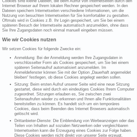
Cookies sind kleine Dateien, die beim Aufruf von Internetseiten durch den
Internet Browser auf Ihrem lokalen Rechner gespeichert werden. In den
Dateien speichern Internetseiten verschiedene Informationen, um die
Nutzung von besuchten Internetseiten für Sie komfortabler zu gestalten.
Oftmals wird in Cookies z.B. Ihr Login gespeichert, um Sie bei einem
späteren Besuch der Internetseite automatisch anzumelden, ohne dass
Sie Ihre Zugangsdaten noch einmal manuell eingeben müssen.
Wie wir Cookies nutzen
Wir setzen Cookies für folgende Zwecke ein:
Anmeldung: Bei der Anmeldung werden Ihre Zugangsdaten in
verschlüsselter Form als Cookies gespeichert, um Sie bei einem
späteren Seitenaufruf automatisiert anzumelden. Im
Anmeldefenster können Sie mit der Option „Dauerhaft angemeldet
bleiben“ festlegen, ob diese Cookies angelegt werden sollen.
Sitzung: Beim ersten Aufruf unserer Seite wird eine neue Sitzung
gestartet, diese wird durch ein eindeutiges Cookies Ihrem Computer
zugeordnet. Sitzungen erlauben es, Sie zwischen zwei
Seitenaufrufen wieder zu erkennen und Ihnen alle Funktionalitäten
bereitstellen zu können. Es handelt sich um ein temporäres
Cookies, dass beim Beenden des Internet Browsers automatisch
gelöscht wird.
Drittanbieter-Dienste: Die Einblendung von Werbeanzeigen oder das
Teilen von Inhalten auf sozialen Netzwerken oder vergleichbaren
Internetseiten kann die Erzeugung eines Cookies zur Folge haben.
Diese Cookies werden nicht direkt von unserer Seite erzeugt,