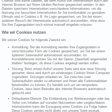
Cookies sind kleine Dateien, die beim Aufruf von Internetseiten durch den
Internet Browser auf Ihrem lokalen Rechner gespeichert werden. In den
Dateien speichern Internetseiten verschiedene Informationen, um die
Nutzung von besuchten Internetseiten für Sie komfortabler zu gestalten.
Oftmals wird in Cookies z.B. Ihr Login gespeichert, um Sie bei einem
späteren Besuch der Internetseite automatisch anzumelden, ohne dass
Sie Ihre Zugangsdaten noch einmal manuell eingeben müssen.
Wie wir Cookies nutzen
Wir setzen Cookies für folgende Zwecke ein:
Anmeldung: Bei der Anmeldung werden Ihre Zugangsdaten in
verschlüsselter Form als Cookies gespeichert, um Sie bei einem
späteren Seitenaufruf automatisiert anzumelden. Im
Anmeldefenster können Sie mit der Option „Dauerhaft angemeldet
bleiben“ festlegen, ob diese Cookies angelegt werden sollen.
Sitzung: Beim ersten Aufruf unserer Seite wird eine neue Sitzung
gestartet, diese wird durch ein eindeutiges Cookies Ihrem Computer
zugeordnet. Sitzungen erlauben es, Sie zwischen zwei
Seitenaufrufen wieder zu erkennen und Ihnen alle Funktionalitäten
bereitstellen zu können. Es handelt sich um ein temporäres
Cookies, dass beim Beenden des Internet Browsers automatisch
gelöscht wird.
Drittanbieter-Dienste: Die Einblendung von Werbeanzeigen oder das
Teilen von Inhalten auf sozialen Netzwerken oder vergleichbaren
Internetseiten kann die Erzeugung eines Cookies zur Folge haben.
Diese Cookies werden nicht direkt von unserer Seite erzeugt,